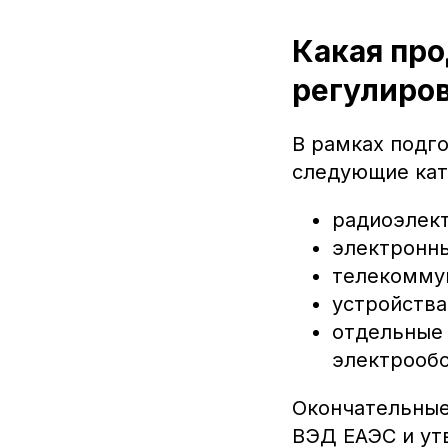
Какая про
регулиро
В рамках подг
следующие кат
радиоэлект
электронны
телекомму
устройства
отдельные
электрообо
Окончательные
ВЭД ЕАЭС и ут