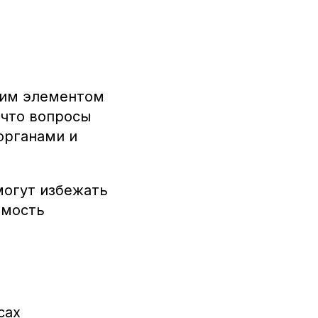
ним элементом
 что вопросы
органами и
могут избежать
емость
сах