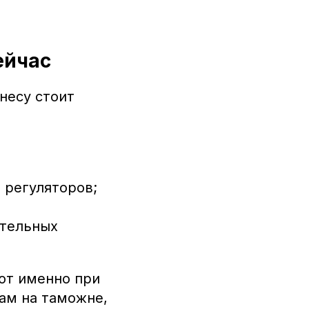
ейчас
несу стоит
 регуляторов;
ительных
ют именно при
ам на таможне,