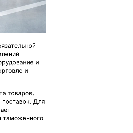
бязательной
влений
борудование и
орговле и
та товаров,
 поставок. Для
чает
и таможенного